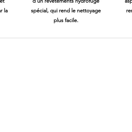
 et
d'un
revêtements hydrofuge
asp
 la
spécial
, qui rend le nettoyage
re
plus facile.