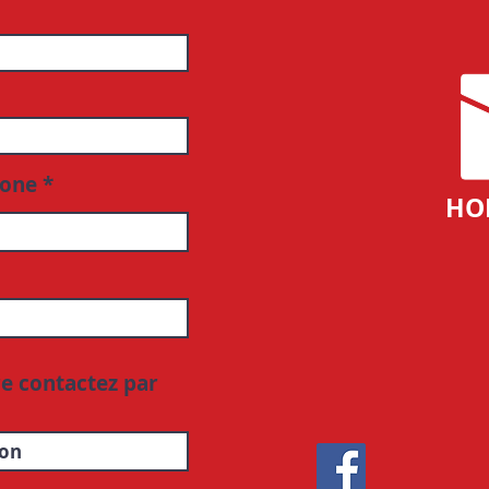
hone
HO
re contactez par