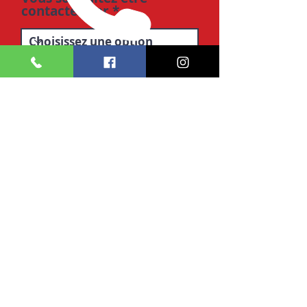
contactez par
Envoyer
Contact
Tél: 07 66 34 20 96
144A route du trait 76480